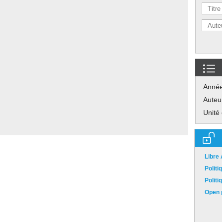
Anné
Auteu
Unité
Libre
Polit
Polit
Open p