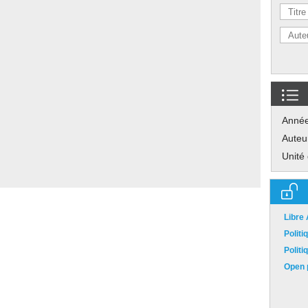
Anné
Auteu
Unité
Libre
Polit
Polit
Open p