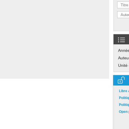
Anné
Auteu
Unité
Libre
Polit
Polit
Open p