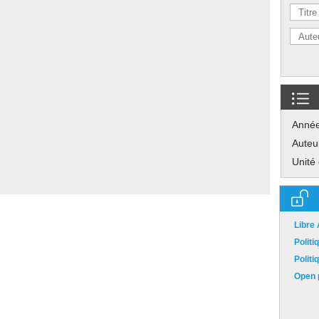
Anné
Auteu
Unité
Libre
Polit
Polit
Open p