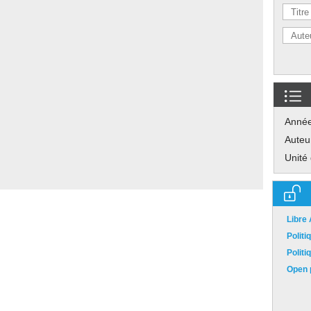
Anné
Auteu
Unité
Libre
Polit
Polit
Open p