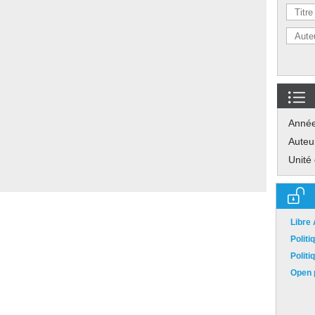
Anné
Auteu
Unité
Libre
Polit
Polit
Open p