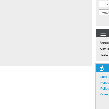
Anné
Auteu
Unité
Libre
Polit
Polit
Open p