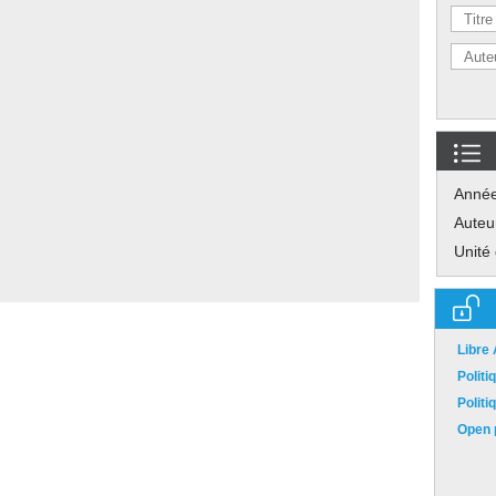
Anné
Auteu
Unité
Libre
Polit
Polit
Open p