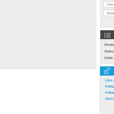
Anné
Auteu
Unité
Libre
Polit
Polit
Open p