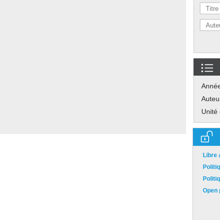
Anné
Auteu
Unité
Libre
Polit
Polit
Open p