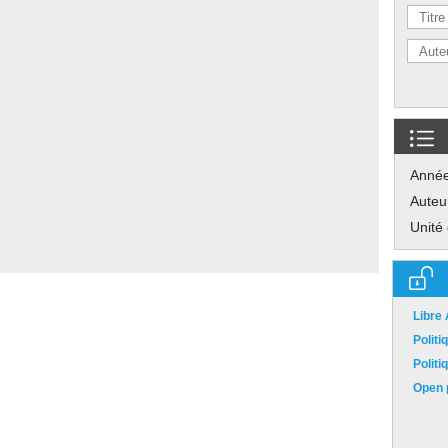
Anné
Auteu
Unité
Libre
Polit
Polit
Open p