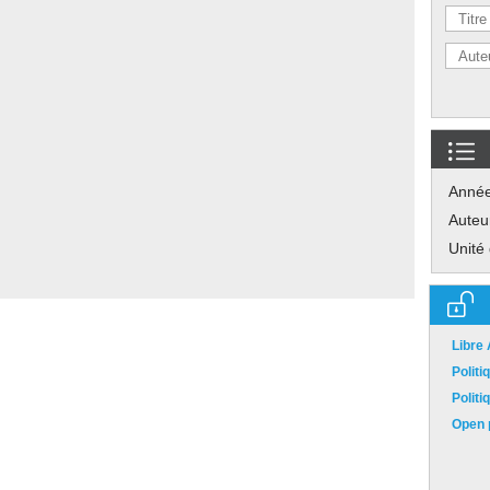
Anné
Auteu
Unité
Libre
Polit
Polit
Open p