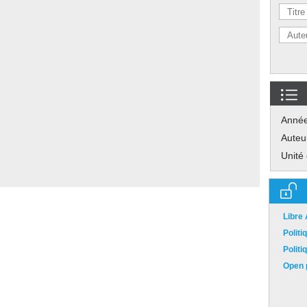
Anné
Auteu
Unité
Libre
Polit
Polit
Open p