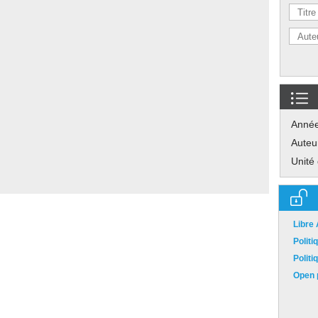
Anné
Auteu
Unité
Libre
Polit
Polit
Open p