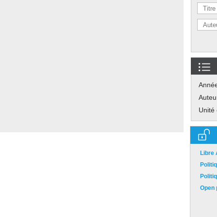
Anné
Auteu
Unité
Libre
Polit
Polit
Open p