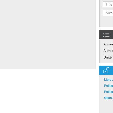
Anné
Auteu
Unité
Libre
Polit
Polit
Open p