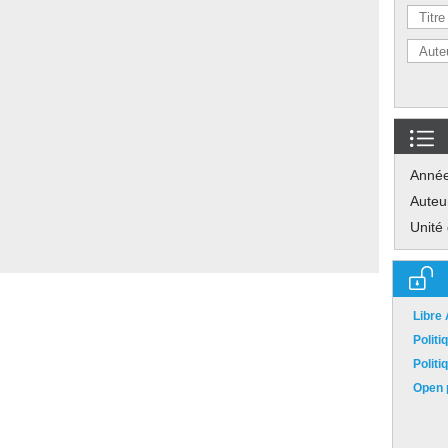
Anné
Auteu
Unité
Libre
Polit
Polit
Open p