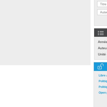
Anné
Auteu
Unité
Libre
Polit
Polit
Open p