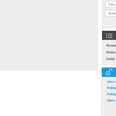
Anné
Auteu
Unité
Libre
Polit
Polit
Open p