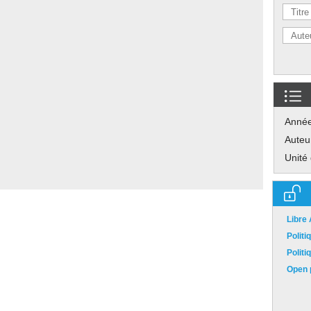
Anné
Auteu
Unité
Libre
Polit
Polit
Open p