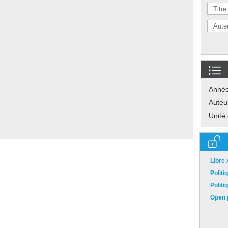
Anné
Auteu
Unité
Libre
Polit
Polit
Open p