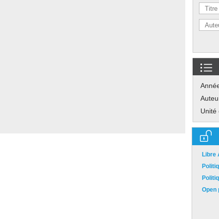
Anné
Auteu
Unité
Libre
Polit
Polit
Open p