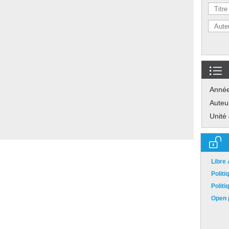
Anné
Auteu
Unité
Libre
Polit
Polit
Open p