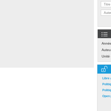
Anné
Auteu
Unité
Libre
Polit
Polit
Open p