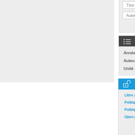
Anné
Auteu
Unité
Libre
Polit
Polit
Open p