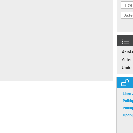
Anné
Auteu
Unité
Libre
Polit
Polit
Open p