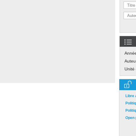
Anné
Auteu
Unité
Libre
Polit
Polit
Open p