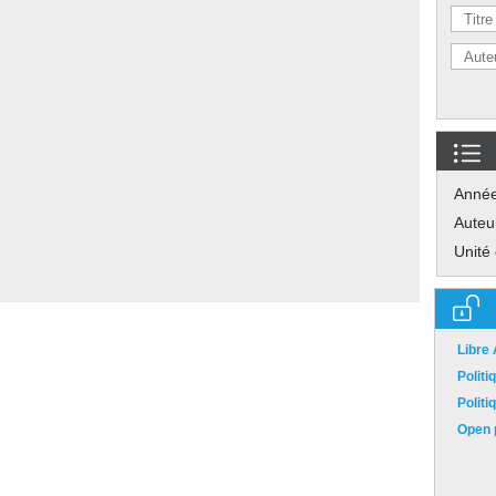
Anné
Auteu
Unité
Libre
Polit
Polit
Open p