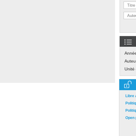
Anné
Auteu
Unité
Libre
Polit
Polit
Open p