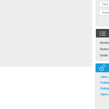
Anné
Auteu
Unité
Libre
Polit
Polit
Open p