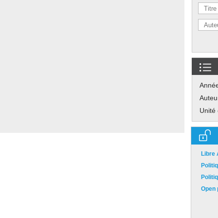
Anné
Auteu
Unité
Libre
Polit
Polit
Open p