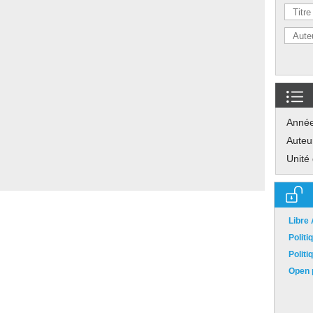
Anné
Auteu
Unité
Libre
Polit
Polit
Open p