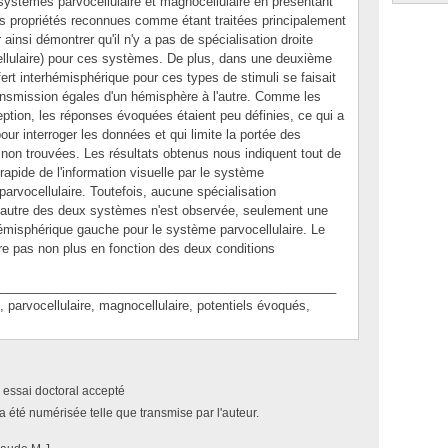
 systèmes parvocellulaire et magnocellulaire en présentant
es propriétés reconnues comme étant traitées principalement
insi démontrer qu'il n'y a pas de spécialisation droite
ellulaire) pour ces systèmes. De plus, dans une deuxième
sfert interhémisphérique pour ces types de stimuli se faisait
ansmission égales d'un hémisphère à l'autre. Comme les
ception, les réponses évoquées étaient peu définies, ce qui a
ur interroger les données et qui limite la portée des
non trouvées. Les résultats obtenus nous indiquent tout de
apide de l'information visuelle par le système
arvocellulaire. Toutefois, aucune spécialisation
l'autre des deux systèmes n'est observée, seulement une
hémisphérique gauche pour le système parvocellulaire. Le
ère pas non plus en fonction des deux conditions
________________________________________________
rvocellulaire, magnocellulaire, potentiels évoqués,
 essai doctoral accepté
a été numérisée telle que transmise par l'auteur.