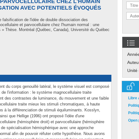
PARVOCELLULAIRE CHEZ L'HUMAIN
IGATION AVEC POTENTIELS ÉVOQUÉS
 falsification de l'idée de double dissociation des
ellulaire et parvocellulaire chez l'humain normal : une
és » Thèse. Montréal (Québec, Canada), Université du Québec
Anné
Auteu
Unité
ement du corps genouillé latéral, le système visuel est composé
de l'information : le système magnocellulaire traite
yant des contrastes de luminance, du mouvement et une faible
Libre
cellulaire traite mieux les stimuli chromatiques, à haute
Polit
ns à la différenciation de stimuli équiluminants. Kosslyn,
Polit
insi que Hellige (1996) ont proposé l'idée d'une
Open p
llulaire (hémisphère droit) et parvocellulaire (hémisphère
e de spécialisation hémisphérique avec une approche
normal afin de pouvoir réfuter cette hypothèse. Nous avons