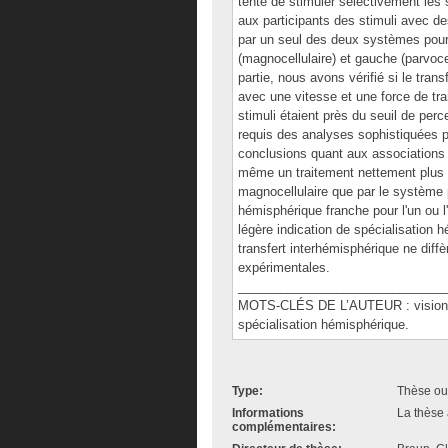
tenté de stimuler sélectivement les
aux participants des stimuli avec d
par un seul des deux systèmes pour a
(magnocellulaire) et gauche (parvoc
partie, nous avons vérifié si le tran
avec une vitesse et une force de tr
stimuli étaient près du seuil de per
requis des analyses sophistiquées po
conclusions quant aux associations 
même un traitement nettement plus r
magnocellulaire que par le système p
hémisphérique franche pour l'un ou 
légère indication de spécialisation 
transfert interhémisphérique ne diff
expérimentales.
______________________________
MOTS-CLÉS DE L’AUTEUR : vision, pa
spécialisation hémisphérique.
Type:
Thèse ou
Informations
La thèse 
complémentaires: