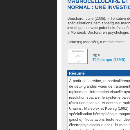
MAGNOCELLULAIRE ET 
NORMAL : UNE INVEST
Bouchard, Julie
(2006). « Tentative de
spécialisations hémisphériques magnoc
investigation avec potentiels évoqu
à Montréal, Doctorat en psychologie.
Fichier(s) associé(s) à ce document :
PDF
Télécharger (18MB)
Résumé
À partir de la rétine, et particulièr
de deux grandes voies de traitement 
rapidement l'information visuelle a
résolution spatiale; le système parvo
résolution spatiale, et contribue moi
Chabris, Marsolek et Koenig (1992) a
spécialisation hémisphérique magnoce
gauche). Nous avons testé leur idé
électrophysiologique chez l'humain 