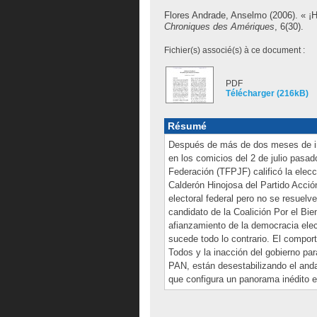
Flores Andrade, Anselmo
(2006). « ¡H
Chroniques des Amériques
, 6(30).
Fichier(s) associé(s) à ce document :
PDF
Télécharger (216kB)
Résumé
Después de más de dos meses de inc
en los comicios del 2 de julio pasad
Federación (TFPJF) calificó la elecc
Calderón Hinojosa del Partido Acció
electoral federal pero no se resuelv
candidato de la Coalición Por el Bi
afianzamiento de la democracia elect
sucede todo lo contrario. El comport
Todos y la inacción del gobierno para
PAN, están desestabilizando el andam
que configura un panorama inédito en 