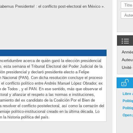
abemus Presidente! : el conflicto post-electoral en México ».
Anné
Auteu
ertidumbre acerca de quién ganó la elección presidencial
o, esta semana el Tribunal Electoral del Poder Judicial de la
Unité
ión presidencial y declaró presidente electo a Felipe
n Nacional (PAN). Con dicha resolución concluye el proceso
e el conflicto político entre Andrés Manuel López Obrador, ex
en de Todos , y el PAN. En ese sentido, más que observar el
Libre
oral y afianzar el respeto a las normas e instituciones,
amiento del ex candidato de la Coalición Por el Bien de
Polit
 resolver el conflicto postelectoral, así como la cerrazón del
Polit
iaje político-institucional creado en la última década. Lo
Open p
la historia política del país.