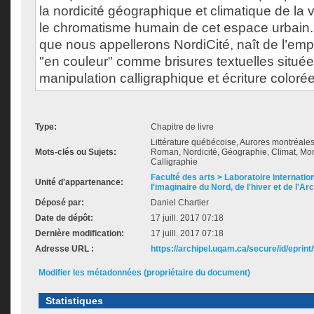
la nordicité géographique et climatique de la v
le chromatisme humain de cet espace urbain.
que nous appellerons NordiCité, naît de l’emp
"en couleur" comme brisures textuelles situé
manipulation calligraphique et écriture colorée
Type:
Chapitre de livre
Littérature québécoise, Aurores montréale
Mots-clés ou Sujets:
Roman, Nordicité, Géographie, Climat, Mont
Calligraphie
Faculté des arts > Laboratoire internatio
Unité d'appartenance:
l'imaginaire du Nord, de l'hiver et de l'Ar
Déposé par:
Daniel Chartier
Date de dépôt:
17 juill. 2017 07:18
Dernière modification:
17 juill. 2017 07:18
Adresse URL :
https://archipel.uqam.ca/secure/id/eprint
Modifier les métadonnées (propriétaire du document)
Statistiques