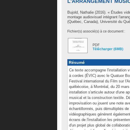
L'ARRANGEMENT MUSIC
Bujold, Nathalie
(2016). « Études vid
montage audiovisuel intégrant l'arran
(Québec, Canada), Université du Québ
Fichier(s) associé(s) à ce document :
PDF
Télécharger (6MB)
Résumé
Ce texte accompagne l'installation 
à cordes (ÉVIC) avec le Quatuor Boz
Festival international du Film sur l
québécoise, à Montréal, du 20 mars a
installation s'articule autour d'une
musical et la construction textile. 
improvisation ou jouent une note a
échantillonnés, puis démultipliés d
vidéographiques génèrent également 
écrans de l'installation les présent
d'un projet plus global de collabora