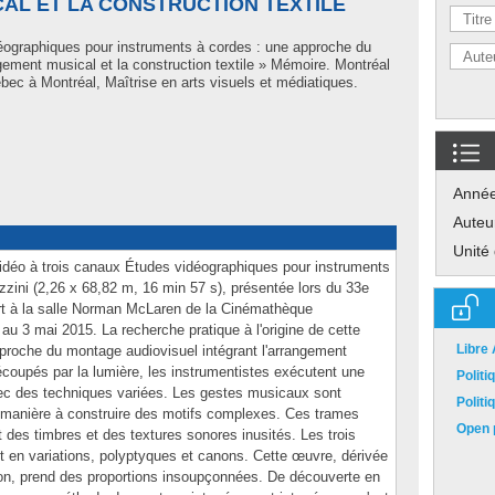
AL ET LA CONSTRUCTION TEXTILE
éographiques pour instruments à cordes : une approche du
gement musical et la construction textile » Mémoire. Montréal
ec à Montréal, Maîtrise en arts visuels et médiatiques.
Anné
Auteu
Unité
vidéo à trois canaux Études vidéographiques pour instruments
zini (2,26 x 68,82 m, 16 min 57 s), présentée lors du 33e
'Art à la salle Norman McLaren de la Cinémathèque
u 3 mai 2015. La recherche pratique à l'origine de cette
Libre
 approche du montage audiovisuel intégrant l'arrangement
Découpés par la lumière, les instrumentistes exécutent une
Polit
vec des techniques variées. Les gestes musicaux sont
Polit
e manière à construire des motifs complexes. Ces trames
Open p
des timbres et des textures sonores inusités. Les trois
ent en variations, polyptyques et canons. Cette œuvre, dérivée
tion, prend des proportions insoupçonnées. De découverte en