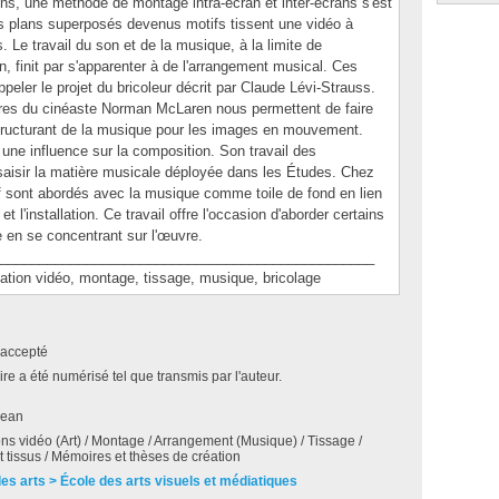
ons, une méthode de montage intra-écran et inter-écrans s'est
es plans superposés devenus motifs tissent une vidéo à
Le travail du son et de la musique, à la limite de
n, finit par s'apparenter à de l'arrangement musical. Ces
eler le projet du bricoleur décrit par Claude Lévi-Strauss.
es du cinéaste Norman McLaren nous permettent de faire
l structurant de la musique pour les images en mouvement.
e une influence sur la composition. Son travail des
aisir la matière musicale déployée dans les Études. Chez
if sont abordés avec la musique comme toile de fond en lien
l'installation. Ce travail offre l'occasion d'aborder certains
 en se concentrant sur l'œuvre.
________________________________________________
ion vidéo, montage, tissage, musique, bricolage
accepté
e a été numérisé tel que transmis par l'auteur.
Jean
ions vidéo (Art) / Montage / Arrangement (Musique) / Tissage /
et tissus / Mémoires et thèses de création
des arts > École des arts visuels et médiatiques