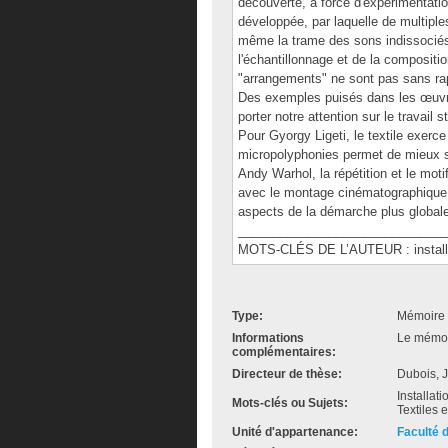
découverte, à force d'expérimentati
développée, par laquelle de multipl
même la trame des sons indissociés. 
l'échantillonnage et de la compositio
"arrangements" ne sont pas sans rapp
Des exemples puisés dans les œuvr
porter notre attention sur le travai
Pour Gyorgy Ligeti, le textile exerc
micropolyphonies permet de mieux s
Andy Warhol, la répétition et le mot
avec le montage cinématographique et 
aspects de la démarche plus globale
______________________________
MOTS-CLÉS DE L’AUTEUR : installat
Type:
Mémoire 
Informations
Le mémoir
complémentaires:
Directeur de thèse:
Dubois, 
Installat
Mots-clés ou Sujets:
Textiles 
Unité d'appartenance:
Faculté 