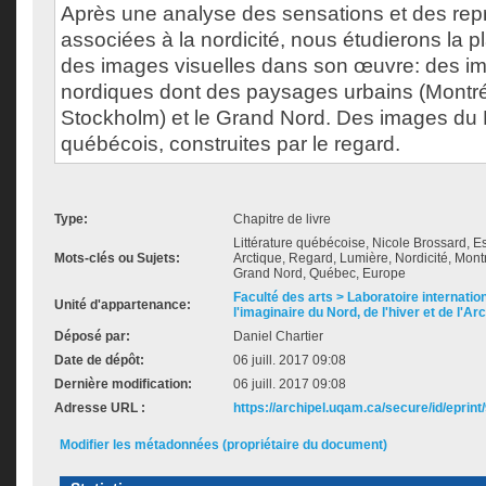
Après une analyse des sensations et des rep
associées à la nordicité, nous étudierons la p
des images visuelles dans son œuvre: des 
nordiques dont des paysages urbains (Montr
Stockholm) et le Grand Nord. Des images du
québécois, construites par le regard.
Type:
Chapitre de livre
Littérature québécoise, Nicole Brossard, Es
Mots-clés ou Sujets:
Arctique, Regard, Lumière, Nordicité, Mon
Grand Nord, Québec, Europe
Faculté des arts > Laboratoire internatio
Unité d'appartenance:
l'imaginaire du Nord, de l'hiver et de l'Ar
Déposé par:
Daniel Chartier
Date de dépôt:
06 juill. 2017 09:08
Dernière modification:
06 juill. 2017 09:08
Adresse URL :
https://archipel.uqam.ca/secure/id/eprint
Modifier les métadonnées (propriétaire du document)