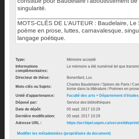
constitue pour Baudelaire l'aboutissement de
singularité.
___________________________________
MOTS-CLÉS DE L’AUTEUR : Baudelaire, Le S
poème en prose, luttes, carnavalesque, singula
langage poétique.
Type:
Mémoire accepté
Informations
Le mémoire a été numérisé tel que transmis
complémentaires:
Directeur de thèse:
Bonenfant, Luc
Charles Baudelaire / Spleen de Paris / Carn
Mots-clés ou Sujets:
Ironie dans la littérature / Poèmes en prose
Unité d'appartenance:
Faculté des arts > Département d'études 
Déposé par:
Service des bibliothèques
Date de dépôt:
05 sept. 2017 10:29
Dernière modification:
05 sept. 2017 10:29
Adresse URL :
https://archipel.uqam.ca/secure/id/eprint
Modifier les métadonnées (propriétaire du document)