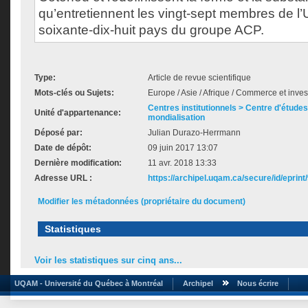
qu’entretiennent les vingt-sept membres de l
soixante-dix-huit pays du groupe ACP.
Type:
Article de revue scientifique
Mots-clés ou Sujets:
Europe / Asie / Afrique / Commerce et inve
Centres institutionnels > Centre d'études s
Unité d'appartenance:
mondialisation
Déposé par:
Julian Durazo-Herrmann
Date de dépôt:
09 juin 2017 13:07
Dernière modification:
11 avr. 2018 13:33
Adresse URL :
https://archipel.uqam.ca/secure/id/eprint
Modifier les métadonnées (propriétaire du document)
Statistiques
Voir les statistiques sur cinq ans...
UQAM - Université du Québec à Montréal
Archipel
Nous écrire