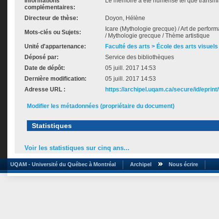
Informations
Le mémoire a été numérisé tel que transmis
complémentaires:
Directeur de thèse:
Doyon, Hélène
Icare (Mythologie grecque) / Art de performa
Mots-clés ou Sujets:
/ Mythologie grecque / Thème artistique
Unité d'appartenance:
Faculté des arts > École des arts visuels
Déposé par:
Service des bibliothèques
Date de dépôt:
05 juill. 2017 14:53
Dernière modification:
05 juill. 2017 14:53
Adresse URL :
https://archipel.uqam.ca/secure/id/eprint
Modifier les métadonnées (propriétaire du document)
Statistiques
Voir les statistiques sur cinq ans...
UQAM - Université du Québec à Montréal
Archipel
Nous écrire