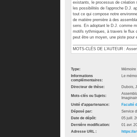
existants, le processus de création 
les possibilités de l'approche D.J. a
tout ce qui compose notre environnem
de matière première à des assemblag
sens. En adoptant le D.J. comme mod
motifs rythmiques, à travers le flux 
peut être un moyen, une piste pour 
______________________________
MOTS-CLÉS DE L’AUTEUR : Assembl
Type:
Mémoire 
Informations
Le mémoir
complémentaires:
Directeur de thèse:
Dubois, 
Assemblag
Mots-clés ou Sujets:
Imaginai
Unité d'appartenance:
Faculté 
Déposé par:
Service d
Date de dépôt:
05 juill.
Dernière modification:
01 avr. 2
Adresse URL :
https://a