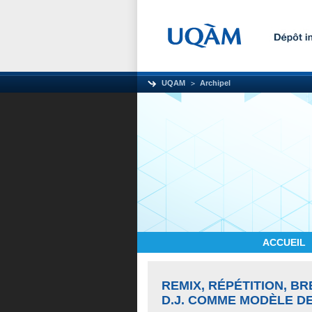
UQAM
Archipel
ACCUEIL
REMIX, RÉPÉTITION, BR
D.J. COMME MODÈLE D