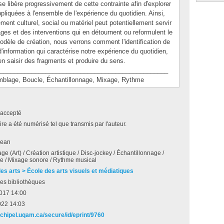
se libère progressivement de cette contrainte afin d'explorer
ppliquées à l'ensemble de l'expérience du quotidien. Ainsi,
ent culturel, social ou matériel peut potentiellement servir
es et des interventions qui en détournent ou reformulent le
èle de création, nous verrons comment l'identification de
d'information qui caractérise notre expérience du quotidien,
en saisir des fragments et produire du sens.
________________________________________________
age, Boucle, Échantillonnage, Mixage, Rythme
accepté
e a été numérisé tel que transmis par l'auteur.
Jean
e (Art) / Création artistique / Disc-jockey / Échantillonnage /
re / Mixage sonore / Rythme musical
des arts > École des arts visuels et médiatiques
es bibliothèques
 2017 14:00
022 14:03
rchipel.uqam.ca/secure/id/eprint/9760