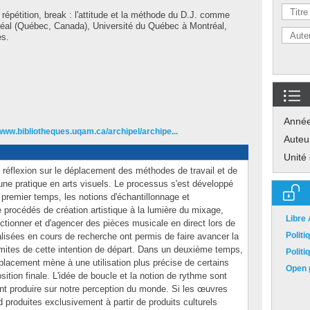
répétition, break : l'attitude et la méthode du D.J. comme
éal (Québec, Canada), Université du Québec à Montréal,
es.
Anné
/www.bibliotheques.uqam.ca/archipel/archipe...
Auteu
Unité
 réflexion sur le déplacement des méthodes de travail et de
d'une pratique en arts visuels. Le processus s'est développé
premier temps, les notions d'échantillonnage et
rocédés de création artistique à la lumière du mixage,
Libre
ctionner et d'agencer des pièces musicale en direct lors de
Polit
isées en cours de recherche ont permis de faire avancer la
 limites de cette intention de départ. Dans un deuxième temps,
Polit
éplacement mène à une utilisation plus précise de certains
Open p
sition finale. L'idée de boucle et la notion de rythme sont
ent produire sur notre perception du monde. Si les œuvres
 produites exclusivement à partir de produits culturels