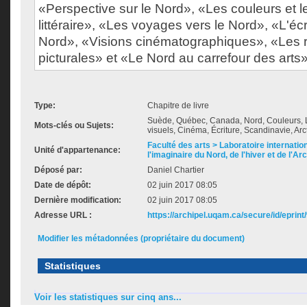
«Perspective sur le Nord», «Les couleurs et 
littéraire», «Les voyages vers le Nord», «L'écr
Nord», «Visions cinématographiques», «Les 
picturales» et «Le Nord au carrefour des arts»
Type:
Chapitre de livre
Suède, Québec, Canada, Nord, Couleurs, Lu
Mots-clés ou Sujets:
visuels, Cinéma, Écriture, Scandinavie, Arct
Faculté des arts > Laboratoire internatio
Unité d'appartenance:
l'imaginaire du Nord, de l'hiver et de l'Ar
Déposé par:
Daniel Chartier
Date de dépôt:
02 juin 2017 08:05
Dernière modification:
02 juin 2017 08:05
Adresse URL :
https://archipel.uqam.ca/secure/id/eprint
Modifier les métadonnées (propriétaire du document)
Statistiques
Voir les statistiques sur cinq ans...