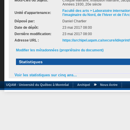
Mots-clés ou Sujets:
Critique littéraire, Institution littéraire, Jac
Années 1930, 20e siècle
Faculté des arts > Laboratoire internatio
Unité d'appartenance:
l'imaginaire du Nord, de l'hiver et de l'Ar
Déposé par:
Daniel Chartier
Date de dépôt:
23 mai 2017 08:00
Dernière modification:
23 mai 2017 08:00
Adresse URL :
https://archipel.uqam.ca/secure/id/eprint
Modifier les métadonnées (propriétaire du document)
Statistiques
Voir les statistiques sur cinq ans...
UQAM - Université du Québec à Montréal
Archipel
Nous écrire