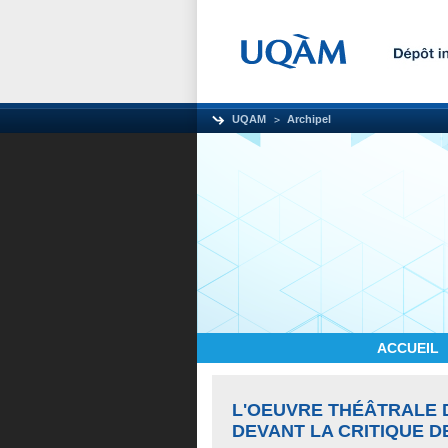
UQAM
Archipel
ACCUEIL
L'OEUVRE THÉÂTRALE D
DEVANT LA CRITIQUE 