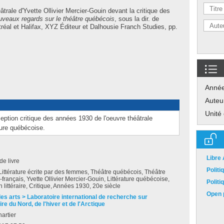
âtrale d'Yvette Ollivier Mercier-Gouin devant la critique des
veaux regards sur le théâtre québécois
, sous la dir. de
réal et Halifax, XYZ Éditeur et Dalhousie Franch Studies, pp.
Anné
Auteu
Unité
éception critique des années 1930 de l'oeuvre théâtrale
eure québécoise.
Libre
de livre
Polit
Littérature écrite par des femmes, Théâtre québécois, Théâtre
français, Yvette Ollivier Mercier-Gouin, Littérature québécoise,
Polit
 littéraire, Critique, Années 1930, 20e siècle
Open p
des arts > Laboratoire international de recherche sur
ire du Nord, de l'hiver et de l'Arctique
artier