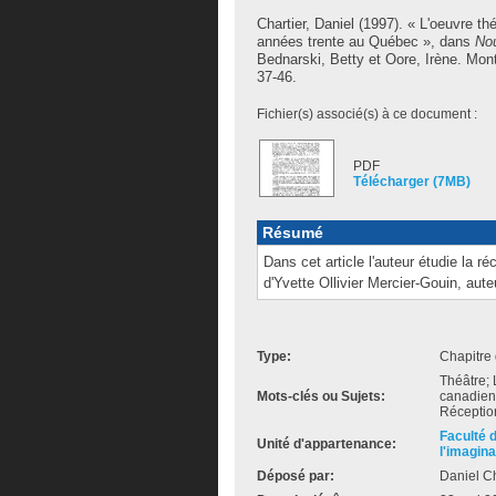
Chartier, Daniel
(1997). « L'oeuvre thé
années trente au Québec », dans
Nou
Bednarski, Betty
et
Oore, Irène
. Mont
37-46.
Fichier(s) associé(s) à ce document :
PDF
Télécharger (7MB)
Résumé
Dans cet article l'auteur étudie la r
d'Yvette Ollivier Mercier-Gouin, aut
Type:
Chapitre 
Théâtre; 
Mots-clés ou Sujets:
canadien-
Réception
Faculté 
Unité d'appartenance:
l'imagina
Déposé par:
Daniel Ch