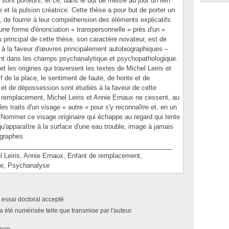
sont porteurs, et ce, dans le but de mettre au jour un lien
le et la pulsion créatrice. Cette thèse a pour but de porter un
, de fournir à leur compréhension des éléments explicatifs
'une forme d'énonciation « transpersonnelle » près d'un «
eu principal de cette thèse, son caractère novateur, est de
 – à la faveur d'œuvres principalement autobiographiques –
nt dans les champs psychanalytique et psychopathologique.
 et les origines qui traversent les textes de Michel Leiris et
f de la place, le sentiment de faute, de honte et de
e et de dépossession sont étudiés à la faveur de cette
 remplacement, Michel Leiris et Annie Ernaux ne cessent, au
les traits d'un visage « autre » pour s'y reconnaître et, en un
 Nommer ce visage originaire qui échappe au regard qui tente
qu'apparaître à la surface d'une eau trouble, image à jamais
ographes.
________________________________________________
eiris, Annie Ernaux, Enfant de remplacement,
ie, Psychanalyse
 essai doctoral accepté
a été numérisée telle que transmise par l'auteur.