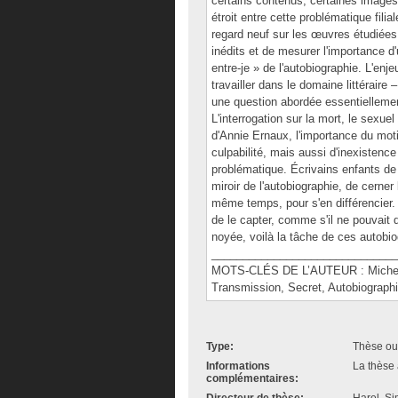
certains contenus, certaines images 
étroit entre cette problématique filia
regard neuf sur les œuvres étudiées
inédits et de mesurer l'importance d
entre-je » de l'autobiographie. L'enj
travailler dans le domaine littéraire
une question abordée essentielleme
L'interrogation sur la mort, le sexuel
d'Annie Ernaux, l'importance du moti
culpabilité, mais aussi d'inexistenc
problématique. Écrivains enfants de
miroir de l'autobiographie, de cerner 
même temps, pour s'en différencier.
de le capter, comme s'il ne pouvait 
noyée, voilà la tâche de ces autobi
______________________________
MOTS-CLÉS DE L’AUTEUR : Michel L
Transmission, Secret, Autobiograph
Type:
Thèse ou
Informations
La thèse 
complémentaires: