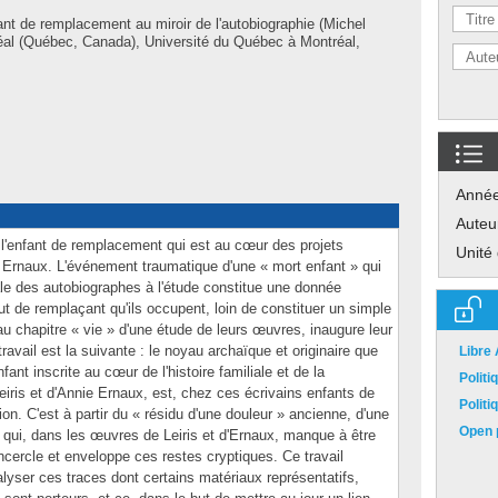
ant de remplacement au miroir de l'autobiographie (Michel
éal (Québec, Canada), Université du Québec à Montréal,
Anné
Auteu
 l'enfant de remplacement qui est au cœur des projets
Unité
ie Ernaux. L'événement traumatique d'une « mort enfant » qui
liale des autobiographes à l'étude constitue une donnée
ut de remplaçant qu'ils occupent, loin de constituer un simple
u chapitre « vie » d'une étude de leurs œuvres, inaugure leur
travail est la suivante : le noyau archaïque et originaire que
Libre
ant inscrite au cœur de l'histoire familiale et de la
Polit
Leiris et d'Annie Ernaux, est, chez ces écrivains enfants de
Polit
on. C'est à partir du « résidu d'une douleur » ancienne, d'une
Open p
ce qui, dans les œuvres de Leiris et d'Ernaux, manque à être
encercle et enveloppe ces restes cryptiques. Ce travail
alyser ces traces dont certains matériaux représentatifs,