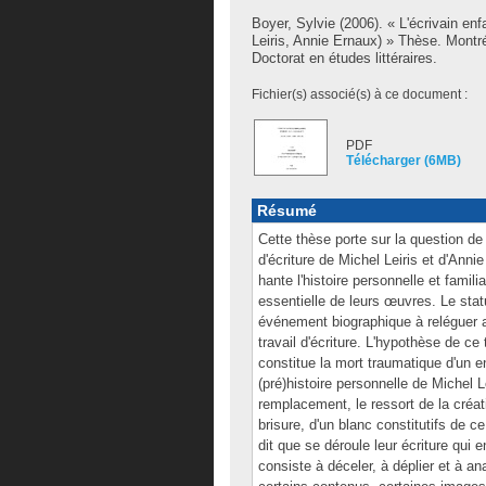
Boyer, Sylvie
(2006). « L'écrivain enf
Leiris, Annie Ernaux) » Thèse. Montr
Doctorat en études littéraires.
Fichier(s) associé(s) à ce document :
PDF
Télécharger (6MB)
Résumé
Cette thèse porte sur la question de
d'écriture de Michel Leiris et d'Ann
hante l'histoire personnelle et fami
essentielle de leurs œuvres. Le stat
événement biographique à reléguer a
travail d'écriture. L'hypothèse de ce 
constitue la mort traumatique d'un enf
(pré)histoire personnelle de Michel 
remplacement, le ressort de la créati
brisure, d'un blanc constitutifs de 
dit que se déroule leur écriture qui 
consiste à déceler, à déplier et à an