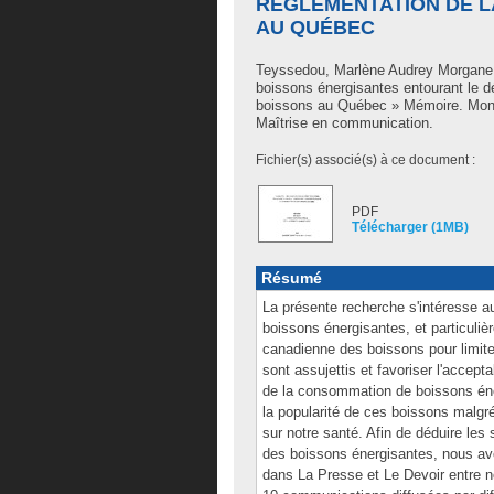
RÉGLEMENTATION DE L
AU QUÉBEC
Teyssedou, Marlène Audrey Morgane
boissons énergisantes entourant le d
boissons au Québec » Mémoire. Mont
Maîtrise en communication.
Fichier(s) associé(s) à ce document :
PDF
Télécharger (1MB)
Résumé
La présente recherche s'intéresse a
boissons énergisantes, et particuli
canadienne des boissons pour limite
sont assujettis et favoriser l'accepta
de la consommation de boissons éne
la popularité de ces boissons malgr
sur notre santé. Afin de déduire les
des boissons énergisantes, nous avo
dans La Presse et Le Devoir entre 