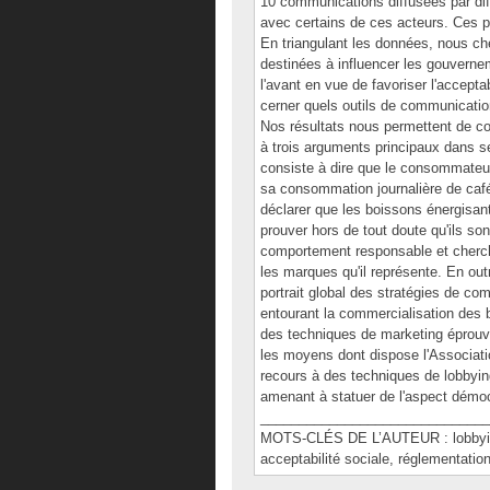
10 communications diffusées par dif
avec certains de ces acteurs. Ces pu
En triangulant les données, nous che
destinées à influencer les gouvernem
l'avant en vue de favoriser l'accept
cerner quels outils de communicatio
Nos résultats nous permettent de co
à trois arguments principaux dans se
consiste à dire que le consommateur 
sa consommation journalière de caféi
déclarer que les boissons énergisant
prouver hors de tout doute qu'ils so
comportement responsable et cherche
les marques qu'il représente. En ou
portrait global des stratégies de c
entourant la commercialisation des 
des techniques de marketing éprouvé
les moyens dont dispose l'Associati
recours à des techniques de lobbying
amenant à statuer de l'aspect démoc
______________________________
MOTS-CLÉS DE L’AUTEUR : lobbying
acceptabilité sociale, réglementation