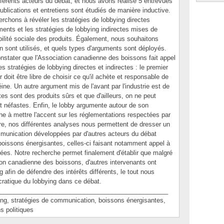
férents acteurs du débat; et nous avons réalisé 5 entrevues
blications et entretiens sont étudiés de manière inductive.
rchons à révéler les stratégies de lobbying directes
ents et les stratégies de lobbying indirectes mises de
abilité sociale des produits. Également, nous souhaitons
n sont utilisés, et quels types d'arguments sont déployés.
nstater que l'Association canadienne des boissons fait appel
s stratégies de lobbying directes et indirectes : le premier
doit être libre de choisir ce qu'il achète et responsable de
ne. Un autre argument mis de l'avant par l'industrie est de
es sont des produits sûrs et que d'ailleurs, on ne peut
nt néfastes. Enfin, le lobby argumente autour de son
 à mettre l'accent sur les réglementations respectées par
tre, nos différentes analyses nous permettent de dresser un
ommunication développées par d'autres acteurs du débat
boissons énergisantes, celles-ci faisant notamment appel à
es. Notre recherche permet finalement d'établir que malgré
on canadienne des boissons, d'autres intervenants ont
 afin de défendre des intérêts différents, le tout nous
ratique du lobbying dans ce débat.
________________________________________________
, stratégies de communication, boissons énergisantes,
s politiques