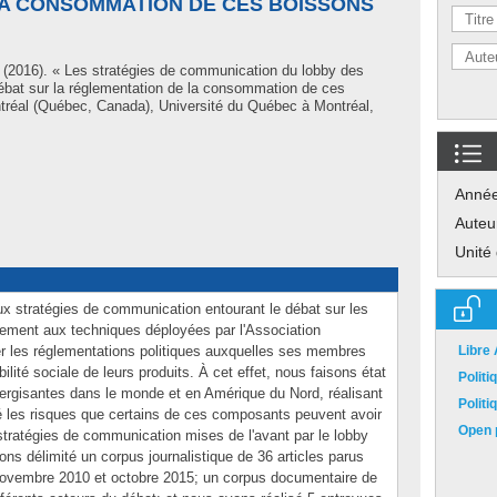
A CONSOMMATION DE CES BOISSONS
(2016). « Les stratégies de communication du lobby des
ébat sur la réglementation de la consommation de ces
réal (Québec, Canada), Université du Québec à Montréal,
Anné
Auteu
Unité
ux stratégies de communication entourant le débat sur les
èrement aux techniques déployées par l'Association
r les réglementations politiques auxquelles ses membres
Libre
bilité sociale de leurs produits. À cet effet, nous faisons état
Polit
rgisantes dans le monde et en Amérique du Nord, réalisant
Polit
é les risques que certains de ces composants peuvent avoir
Open p
 stratégies de communication mises de l'avant par le lobby
ns délimité un corpus journalistique de 36 articles parus
novembre 2010 et octobre 2015; un corpus documentaire de