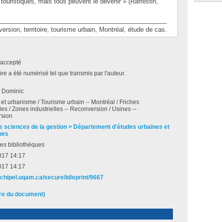
 touristiques, mais tous peuvent le devenir » (Raffestin,
________________________________________________
on, territoire, tourisme urbain, Montréal, étude de cas.
accepté
e a été numérisé tel que transmis par l'auteur.
, Dominic
et urbanisme / Tourisme urbain -- Montréal / Friches
lles / Zones industrielles -- Reconversion / Usines --
sion
s sciences de la gestion > Département d'études urbaines et
ues
es bibliothèques
017 14:17
017 14:17
rchipel.uqam.ca/secure/id/eprint/9667
ire du document)