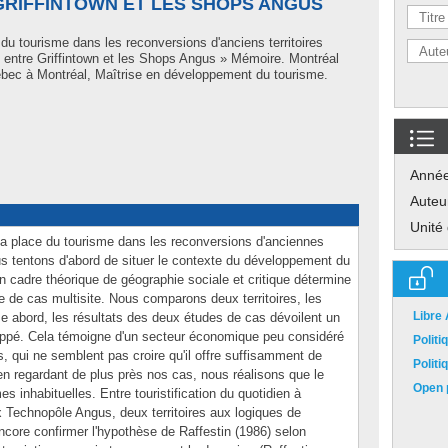
RIFFINTOWN ET LES SHOPS ANGUS
du tourisme dans les reconversions d'anciens territoires
n entre Griffintown et les Shops Angus » Mémoire. Montréal
bec à Montréal, Maîtrise en développement du tourisme.
Anné
Auteu
Unité
a place du tourisme dans les reconversions d'anciennes
us tentons d'abord de situer le contexte du développement du
n cadre théorique de géographie sociale et critique détermine
 de cas multisite. Nous comparons deux territoires, les
Libre
e abord, les résultats des deux études de cas dévoilent un
loppé. Cela témoigne d'un secteur économique peu considéré
Polit
, qui ne semblent pas croire qu'il offre suffisamment de
Polit
n regardant de plus près nos cas, nous réalisons que le
Open p
s inhabituelles. Entre touristification du quotidien à
ux Technopôle Angus, deux territoires aux logiques de
ncore confirmer l'hypothèse de Raffestin (1986) selon