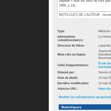
laquelle « tous les lieux ne sont pas
1986, p.14).
______________________________
MOTS-CLÉS DE L’AUTEUR : reconversi
Type:
Mémoire 
Informations
Le mémoir
complémentaires:
Directeur de thèse:
Lapointe
Tourisme 
Mots-clés ou Sujets:
industrie
Reconver
École de
Unité d'appartenance:
touristiq
Déposé par:
Service d
Date de dépôt:
10 mai 2
Dernière modification:
10 mai 2
Adresse URL :
https://a
Modifier les métadonnées (propriéta
Statistiques