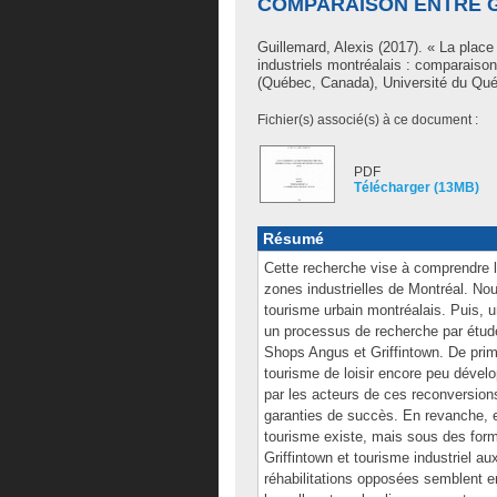
COMPARAISON ENTRE G
Guillemard, Alexis
(2017). « La place 
industriels montréalais : comparaiso
(Québec, Canada), Université du Qué
Fichier(s) associé(s) à ce document :
PDF
Télécharger (13MB)
Résumé
Cette recherche vise à comprendre l
zones industrielles de Montréal. No
tourisme urbain montréalais. Puis, u
un processus de recherche par étude
Shops Angus et Griffintown. De prim
tourisme de loisir encore peu déve
par les acteurs de ces reconversions
garanties de succès. En revanche, e
tourisme existe, mais sous des forme
Griffintown et tourisme industriel a
réhabilitations opposées semblent e