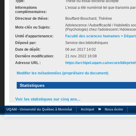
Type:
Thèse ou essai doctoral accepté
Informations
L'essai a été numérisé tel que transmis par 
complémentaires:
Directeur de thèse:
Bouffard-Bouchard, Thérèse
Adolescence / Autoefficacité / Habiletés soc
Mots-clés ou Sujets:
(Psychologie) chez l'adolescent / Adolesce
Unité d'appartenance:
Faculté des sciences humaines > Dépar
Déposé par:
Service des bibliothèques
Date de dépôt:
06 avr. 2017 14:02
Dernière modification:
21 nov. 2022 16:08
Adresse URL :
https://archipel.uqam.ca/secure/id/eprint
Modifier les métadonnées (propriétaire du document)
Statistiques
Voir les statistiques sur cinq ans...
UQAM - Université du Québec à Montréal
Archipel
Nous écrire