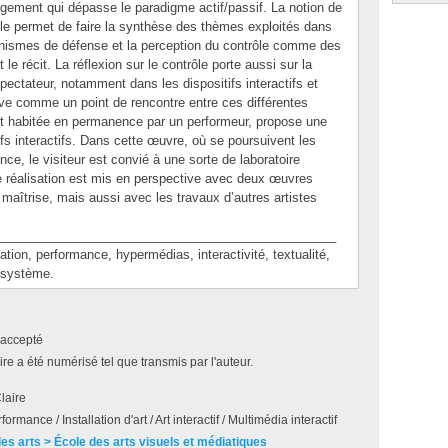
agement qui dépasse le paradigme actif/passif. La notion de
le permet de faire la synthèse des thèmes exploités dans
nismes de défense et la perception du contrôle comme des
le récit. La réflexion sur le contrôle porte aussi sur la
 spectateur, notamment dans les dispositifs interactifs et
rive comme un point de rencontre entre ces différentes
 est habitée en permanence par un performeur, propose une
ifs interactifs. Dans cette œuvre, où se poursuivent les
nce, le visiteur est convié à une sorte de laboratoire
de réalisation est mis en perspective avec deux œuvres
aîtrise, mais aussi avec les travaux d’autres artistes
________________________________________________
n, performance, hypermédias, interactivité, textualité,
, système.
accepté
e a été numérisé tel que transmis par l'auteur.
laire
formance / Installation d'art / Art interactif / Multimédia interactif
des arts > École des arts visuels et médiatiques