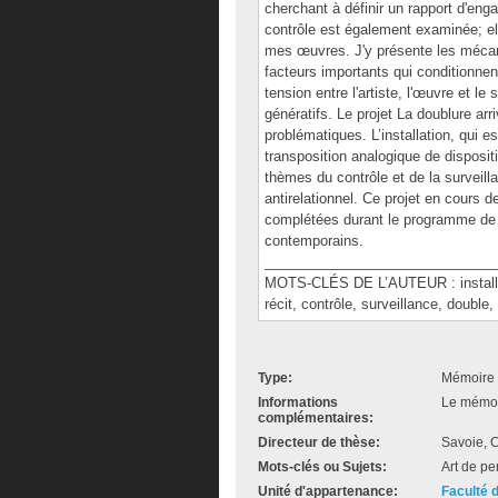
cherchant à définir un rapport d'eng
contrôle est également examinée; el
mes œuvres. J'y présente les méca
facteurs importants qui conditionnent 
tension entre l'artiste, l'œuvre et le
génératifs. Le projet La doublure ar
problématiques. L’installation, qui
transposition analogique de disposit
thèmes du contrôle et de la surveilla
antirelationnel. Ce projet en cours 
complétées durant le programme de m
contemporains.
______________________________
MOTS-CLÉS DE L’AUTEUR : installatio
récit, contrôle, surveillance, double
Type:
Mémoire 
Informations
Le mémoir
complémentaires:
Directeur de thèse:
Savoie, C
Mots-clés ou Sujets:
Art de per
Unité d'appartenance:
Faculté 