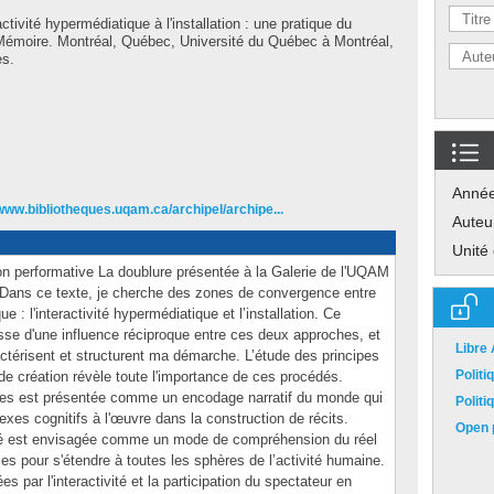
activité hypermédiatique à l'installation : une pratique du
» Mémoire. Montréal, Québec, Université du Québec à Montréal,
es.
Anné
/www.bibliotheques.uqam.ca/archipel/archipe...
Auteu
Unité
n performative La doublure présentée à la Galerie de l'UQAM
Dans ce texte, je cherche des zones de convergence entre
 : l'interactivité hypermédiatique et l’installation. Ce
se d'une influence réciproque entre ces deux approches, et
Libre
ractérisent et structurent ma démarche. L’étude des principes
Polit
 création révèle toute l'importance de ces procédés.
lites est présentée comme un encodage narratif du monde qui
Polit
exes cognitifs à l'œuvre dans la construction de récits.
Open p
vité est envisagée comme un mode de compréhension du réel
les pour s'étendre à toutes les sphères de l’activité humaine.
s par l'interactivité et la participation du spectateur en