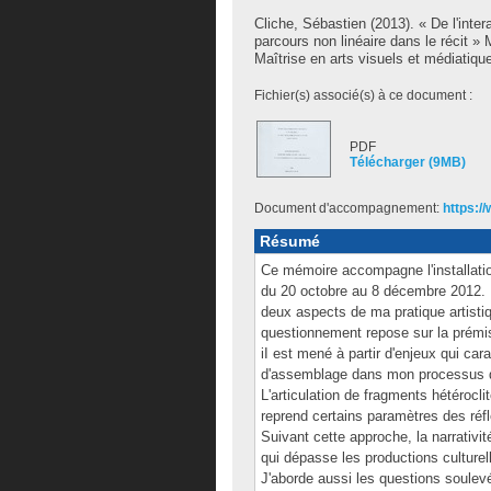
Cliche, Sébastien
(2013). « De l'inter
parcours non linéaire dans le récit 
Maîtrise en arts visuels et médiatiqu
Fichier(s) associé(s) à ce document :
PDF
Télécharger (9MB)
Document d'accompagnement:
https:/
Résumé
Ce mémoire accompagne l'installatio
du 20 octobre au 8 décembre 2012. 
deux aspects de ma pratique artistique
questionnement repose sur la prémis
iI est mené à partir d'enjeux qui ca
d'assemblage dans mon processus de
L'articulation de fragments hétéroc
reprend certains paramètres des réfl
Suivant cette approche, la narrati
qui dépasse les productions culturel
J'aborde aussi les questions soulevée