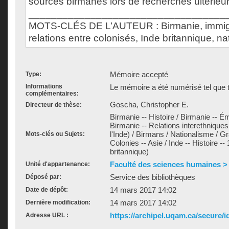
sources birmanes lors de recherches ultérieu
___________________________________
MOTS-CLÉS DE L’AUTEUR : Birmanie, immigr
relations entre colonisés, Inde britannique, n
Mémoire accepté
Type:
Informations
Le mémoire a été numérisé tel que t
complémentaires:
Goscha, Christopher E.
Directeur de thèse:
Birmanie -- Histoire / Birmanie -- Ém
Birmanie -- Relations interethniques
l'Inde) / Birmans / Nationalisme / G
Mots-clés ou Sujets:
Colonies -- Asie / Inde -- Histoire 
britannique)
Faculté des sciences humaines >
Unité d'appartenance:
Service des bibliothèques
Déposé par:
14 mars 2017 14:02
Date de dépôt:
14 mars 2017 14:02
Dernière modification:
https://archipel.uqam.ca/secure/i
Adresse URL :